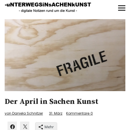
UNTERWEGS IN SACHEN
KUNST
Start
AKTUELLE AUSSTELLUNGEN
KUNSTSPAZIERGÄNGE
ÜBER
UNSER BUCH
Der April in Sachen Kunst
f
I
P
von Daniela Schnitzer
31. März
Kommentare
0
Mehr