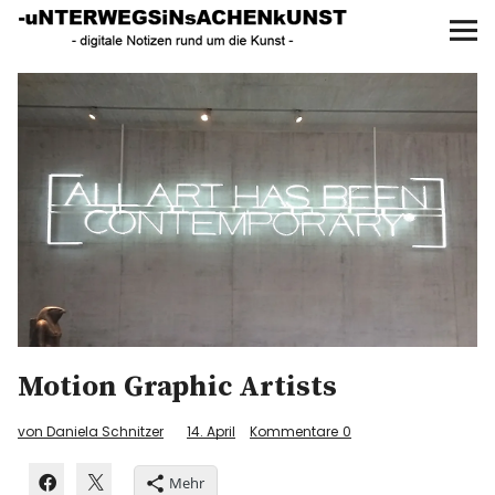
UNTERWEGS IN SACHEN
KUNST
Start
AKTUELLE AUSSTELLUNGEN
KUNSTSPAZIERGÄNGE
ÜBER
UNSER BUCH
Motion Graphic Artists
f
I
P
von Daniela Schnitzer
14. April
Kommentare
0
Mehr