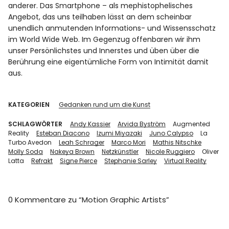
anderer. Das Smartphone – als mephistophelisches
Angebot, das uns teilhaben lässt an dem scheinbar
unendlich anmutenden Informations- und Wissensschatz
im World Wide Web. Im Gegenzug offenbaren wir ihm
unser Persönlichstes und Innerstes und üben über die
Berührung eine eigentümliche Form von Intimität damit
aus.
KATEGORIEN
Gedanken rund um die Kunst
SCHLAGWÖRTER
Andy Kassier
Arvida Byström
Augmented
Reality
Esteban Diacono
Izumi Miyazaki
Juno Calypso
La
Turbo Avedon
Leah Schrager
Marco Mori
Mathis Nitschke
Molly Soda
Nakeya Brown
Netzkünstler
Nicole Ruggiero
Oliver
Latta
Refrakt
Signe Pierce
Stephanie Sarley
Virtual Reality
0 Kommentare zu “
Motion Graphic Artists
”