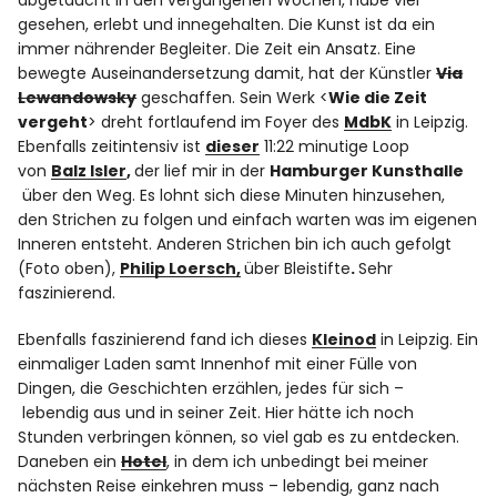
abgetaucht in den vergangenen Wochen, habe viel
gesehen, erlebt und innegehalten. Die Kunst ist da ein
immer nährender Begleiter. Die Zeit ein Ansatz. Eine
bewegte Auseinandersetzung damit, hat der Künstler
Via
Lewandowsky
geschaffen. Sein Werk <
Wie die Zeit
vergeht
> dreht fortlaufend im Foyer des
MdbK
in Leipzig.
Ebenfalls zeitintensiv ist
dieser
11:22 minutige Loop
von
Balz Isler
,
der lief mir in der
Hamburger Kunsthalle
über den Weg. Es lohnt sich diese Minuten hinzusehen,
den Strichen zu folgen und einfach warten was im eigenen
Inneren entsteht. Anderen Strichen bin ich auch gefolgt
(Foto oben),
Philip Loersch,
über Bleistifte
.
Sehr
faszinierend.
Ebenfalls faszinierend fand ich dieses
Kleinod
in Leipzig. Ein
einmaliger Laden samt Innenhof mit einer Fülle von
Dingen, die Geschichten erzählen, jedes für sich –
lebendig aus und in seiner Zeit. Hier hätte ich noch
Stunden verbringen können, so viel gab es zu entdecken.
Daneben ein
Hotel
, in dem ich unbedingt bei meiner
nächsten Reise einkehren muss – lebendig, ganz nach