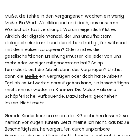
Muße, die fehlte in den vergangenen Wochen ein wenig.
Muße. Ein Wort. Wohlklingend und doch, aus unserem
Wortschatz fast verdrängt. Warum eigentlich? Ist es
wirklich der digitale Wandel, der uns unaufhaltsam
dialogisch einnimmt und derart beschäftigt, fortwährend
mit dem Außen zu agieren? Oder sind es die
gesellschaftlichen Erziehungsmuster, die jeder von uns
mehr oder weniger mitgenommen hat? Solop
formuliert: erst die Arbeit, dann das Vergnügen? Und ist
dann die
Muße
ein Vergnügen oder doch harte Arbeit?
Egal ob es Antworten darauf geben kann, sie beschäftigen
mich, immer wieder im
Kleinen
. Die Muße – als eine
Schöpferische, Aufbauende. Dazwischen: geschehen
lassen. Nicht mehr.
Gerade Kinder können einem das <Geschehen lassen>, so
herrlich vor Augen führen. Jetzt meine ich nicht, das bloße
Beschäftigtsein, hervorgerufen durch unplanbare
Ereignisse, die eine Elternschaft ständig so mit sich bringen