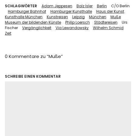
SCHLAGWÖRTER
Adam Jeppesen
Balz Isler
Berlin
C/O Berlin
Hamburger Bahnhof
Hamburger Kunsthalle
Haus der Kunst
Kunsthalle München
Kunstreisen
Leipzig
München
Muße
Museum der bildenden Künste
Philip Loersch
Städtereisen
Urs
Fischer
Vergänglichkeit
Via Lewandowsky
Wilhelm Schmid
Zeit
0 Kommentare zu “
Muße
”
SCHREIBE EINEN KOMMENTAR