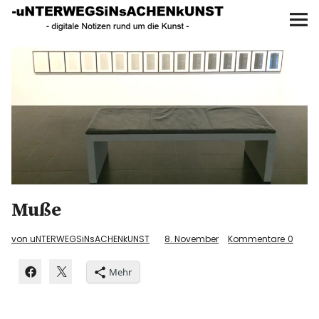
UNTERWEGS IN SACHEN
KUNST
Start
AKTUELLE AUSSTELLUNGEN
KUNSTSPAZIERGÄNGE
ÜBER
Muße
UNSER BUCH
von uNTERWEGSiNsACHENkUNST
8. November
Kommentare
0
Mehr
f
I
P