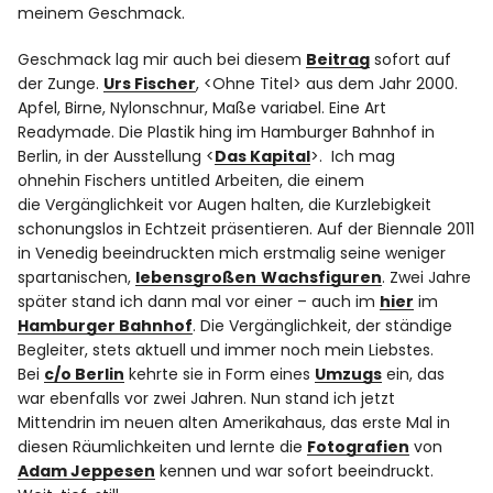
meinem Geschmack.
Geschmack lag mir auch bei diesem
Beitrag
sofort auf
der Zunge.
Urs Fischer
, <Ohne Titel> aus dem Jahr 2000.
Apfel, Birne, Nylonschnur, Maße variabel. Eine Art
Readymade. Die Plastik hing im Hamburger Bahnhof in
Berlin, in der Ausstellung <
Das Kapital
>. Ich mag
ohnehin Fischers untitled Arbeiten, die einem
die Vergänglichkeit vor Augen halten, die Kurzlebigkeit
schonungslos in Echtzeit präsentieren. Auf der Biennale 2011
in Venedig beeindruckten mich erstmalig seine weniger
spartanischen,
lebensgroßen
Wachsfiguren
. Zwei Jahre
später stand ich dann mal vor einer – auch im
hier
im
Hamburger Bahnhof
. Die Vergänglichkeit, der ständige
Begleiter, stets aktuell und immer noch mein Liebstes.
Bei
c/o Berlin
kehrte sie in Form eines
Umzugs
ein, das
war ebenfalls vor zwei Jahren. Nun stand ich jetzt
Mittendrin im neuen alten Amerikahaus, das erste Mal in
diesen Räumlichkeiten und lernte die
Fotografien
von
Adam Jeppesen
kennen und war sofort beeindruckt.