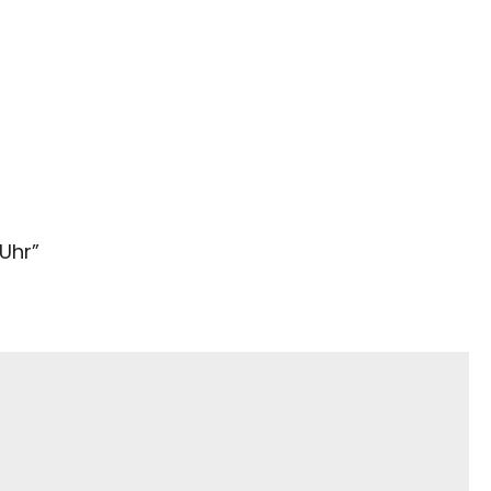
 Uhr
”