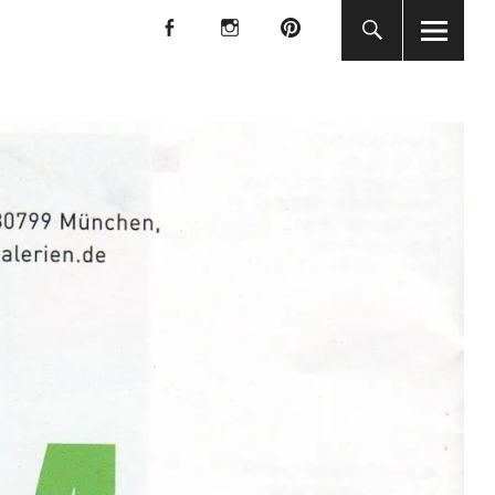
f
I
P
f
I
P
KUNST