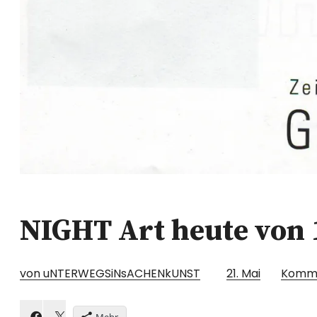
NIGHT Art heute von 
von uNTERWEGSiNsACHENkUNST
21. Mai
Komm
Mehr