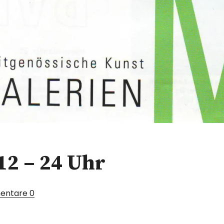
12 – 24 Uhr
entare
0