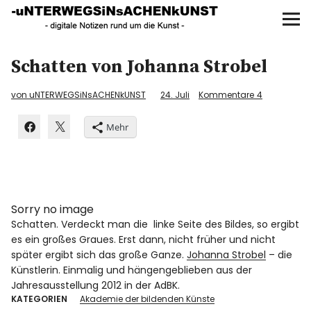
UNTERWEGS IN SACHEN
KUNST
Start
Schatten von Johanna Strobel
AKTUELLE AUSSTELLUNGEN
von uNTERWEGSiNsACHENkUNST
24. Juli
Kommentare
4
Mehr
KUNSTSPAZIERGÄNGE
ÜBER
UNSER BUCH
Sorry no image
Schatten. Verdeckt man die linke Seite des Bildes, so ergibt
es ein großes Graues. Erst dann, nicht früher und nicht
später ergibt sich das große Ganze.
Johanna Strobel
– die
Künstlerin. Einmalig und hängengeblieben aus der
f
I
P
Jahresausstellung 2012 in der AdBK.
KATEGORIEN
Akademie der bildenden Künste