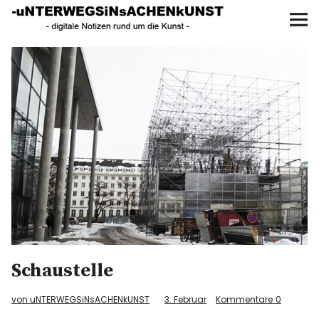
UNTERWEGS IN SACHEN
KUNST
Start
AKTUELLE AUSSTELLUNGEN
KUNSTSPAZIERGÄNGE
ÜBER
UNSER BUCH
Schaustelle
f
I
P
von uNTERWEGSiNsACHENkUNST
3. Februar
Kommentare
0