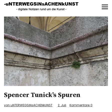
UNTERWEGS IN SACHEN
KUNST
Start
AKTUELLE AUSSTELLUNGEN
KUNSTSPAZIERGÄNGE
ÜBER
UNSER BUCH
Spencer Tunick’s Spuren
f
I
P
von uNTERWEGSiNsACHENkUNST
2. Juli
Kommentare
0