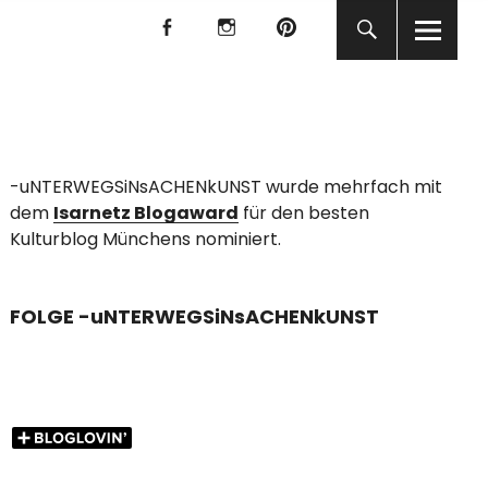
f
I
P
f
I
P
KUNST
-uNTERWEGSiNsACHENkUNST wurde mehrfach mit
dem
Isarnetz Blogaward
für den besten
Kulturblog Münchens nominiert.
FOLGE -uNTERWEGSiNsACHENkUNST