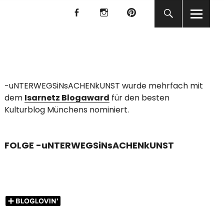
f
I
P
f
I
P
KUNST
-uNTERWEGSiNsACHENkUNST wurde mehrfach mit
dem
Isarnetz Blogaward
für den besten
Kulturblog Münchens nominiert.
FOLGE -uNTERWEGSiNsACHENkUNST