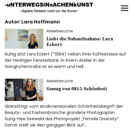
UNTERWEGS IN SACHEN
KUNST
Autor:
Lara Hoffmann
Start
Atelierbesuche
AKTUELLE AUSSTELLUNGEN
Liebt die Nahaufnahme: Lara
Eckert
Ruhig sitzt Lara Eckert (*1984) neben ihrer Kaffeetasse auf
KUNSTSPAZIERGÄNGE
der niedrigen Fensterbank. In ihrem Atelier in der
Ganghoferstraße ist es warm und hell…
ÜBER
Atelierbesuche
UNSER BUCH
Genug von 0815-Schönheit
Übersättigt vom eindimensionalen Schönheitsbegriff der
Beauty- und Fashionbranche gründete Photographin
f
I
P
Sung-Hee Seewald das Photoprojekt „Female Diversity“.
Damit stellt sie den gängigen Blick auf…