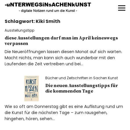
UNTERWEGS IN SACHEN
KUNST
Schlagwort:
Kiki Smith
Start
Ausstellungstipp
AKTUELLE AUSSTELLUNGEN
diese Ausstellungen darf man im April keineswegs
verpassen
Die Neueröffnungen lassen diesen Monat auf sich warten.
KUNSTSPAZIERGÄNGE
Macht nichts, man kann sich auch wunderbar mit den
Laufenden die Zeit vertreiben und bei…
ÜBER
Bücher und Zeitschriften in Sachen Kunst
Die neuen Ausstellungstipps für
UNSER BUCH
die kommenden Tage
Wie so oft am Donnerstag gibt es eine Auflistung rund um
die Kunst für die nächsten Tage – zum rausgehen,
f
I
P
hingehen, hören, sehen…