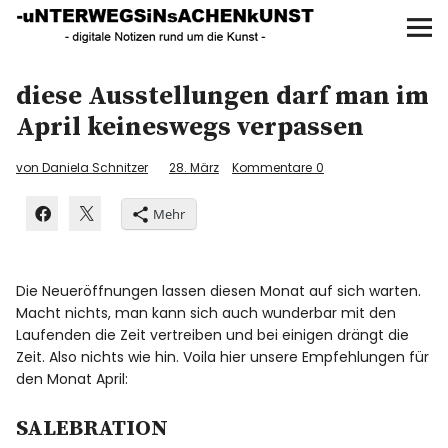
UNTERWEGS IN SACHEN
KUNST
Start
diese Ausstellungen darf man im
April keineswegs verpassen
AKTUELLE AUSSTELLUNGEN
von Daniela Schnitzer
28. März
Kommentare
0
KUNSTSPAZIERGÄNGE
Mehr
ÜBER
Die Neueröffnungen lassen diesen Monat auf sich warten.
UNSER BUCH
Macht nichts, man kann sich auch wunderbar mit den
Laufenden die Zeit vertreiben und bei einigen drängt die
Zeit. Also nichts wie hin. Voila hier unsere Empfehlungen für
den Monat April:
f
I
P
SALEBRATION