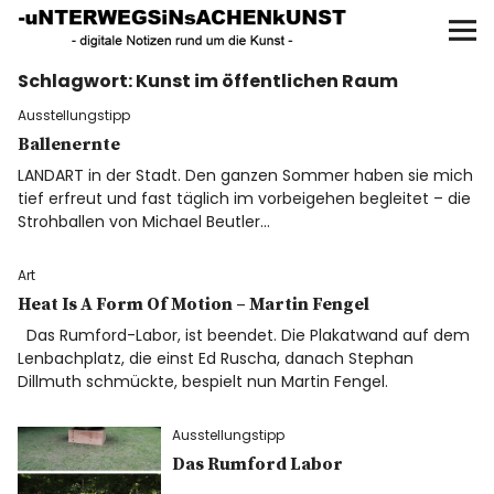
UNTERWEGS IN SACHEN
KUNST
Schlagwort:
Kunst im öffentlichen Raum
Start
Ausstellungstipp
AKTUELLE AUSSTELLUNGEN
Ballenernte
LANDART in der Stadt. Den ganzen Sommer haben sie mich
tief erfreut und fast täglich im vorbeigehen begleitet – die
KUNSTSPAZIERGÄNGE
Strohballen von Michael Beutler…
ÜBER
Art
Heat Is A Form Of Motion – Martin Fengel
UNSER BUCH
Das Rumford-Labor, ist beendet. Die Plakatwand auf dem
Lenbachplatz, die einst Ed Ruscha, danach Stephan
Dillmuth schmückte, bespielt nun Martin Fengel.
f
I
P
Ausstellungstipp
Das Rumford Labor