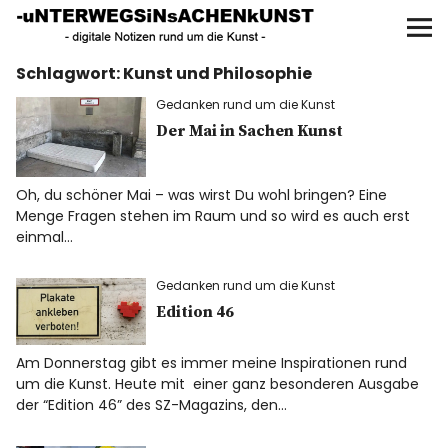
UNTERWEGS IN SACHEN
KUNST
Schlagwort:
Kunst und Philosophie
Start
Gedanken rund um die Kunst
AKTUELLE AUSSTELLUNGEN
Der Mai in Sachen Kunst
KUNSTSPAZIERGÄNGE
Oh, du schöner Mai – was wirst Du wohl bringen? Eine
Menge Fragen stehen im Raum und so wird es auch erst
einmal…
ÜBER
Gedanken rund um die Kunst
UNSER BUCH
Edition 46
Am Donnerstag gibt es immer meine Inspirationen rund
um die Kunst. Heute mit einer ganz besonderen Ausgabe
f
I
P
der “Edition 46” des SZ-Magazins, den…