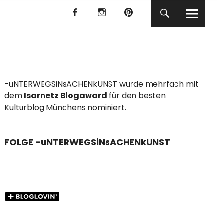
f
I
P
f
I
P
KUNST
-uNTERWEGSiNsACHENkUNST wurde mehrfach mit
dem
Isarnetz Blogaward
für den besten
Kulturblog Münchens nominiert.
FOLGE -uNTERWEGSiNsACHENkUNST