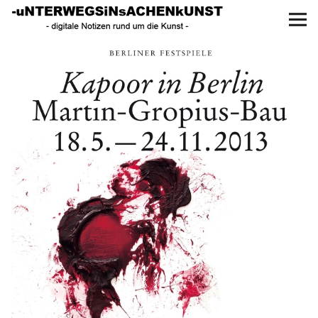
UNTERWEGS IN SACHEN
KUNST
Start
AKTUELLE AUSSTELLUNGEN
KUNSTSPAZIERGÄNGE
ÜBER
UNSER BUCH
f
I
P