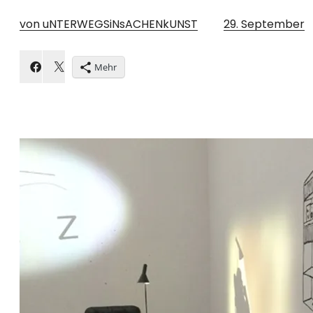
von uNTERWEGSiNsACHENkUNST
29. September
Mehr