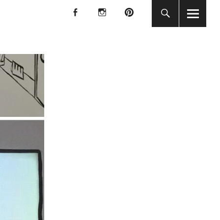
f
I
P
f
I
P
KUNST