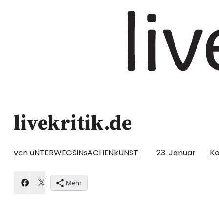
livekritik.de
von uNTERWEGSiNsACHENkUNST
23. Januar
K
Mehr