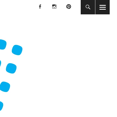
f
I
P
f
I
P
KUNST