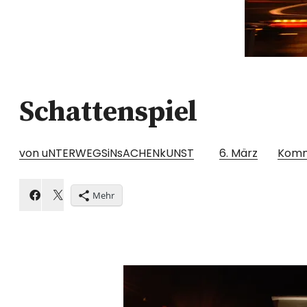
Schattenspiel
von uNTERWEGSiNsACHENkUNST
6. März
Komm
Mehr