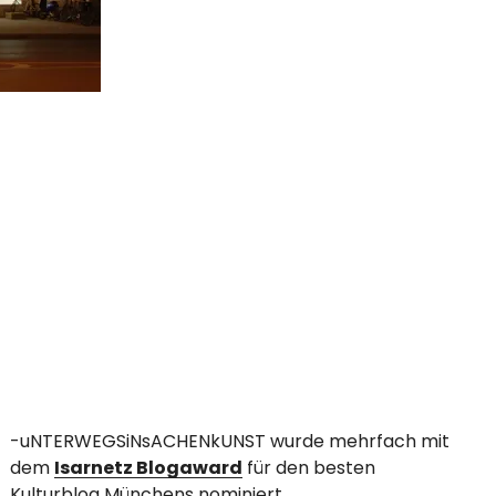
-uNTERWEGSiNsACHENkUNST wurde mehrfach mit
dem
Isarnetz Blogaward
für den besten
Kulturblog Münchens nominiert.