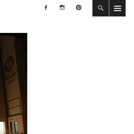
f
I
P
f
I
P
KUNST