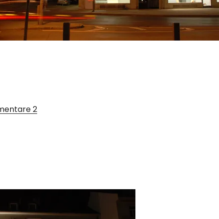
entare
2