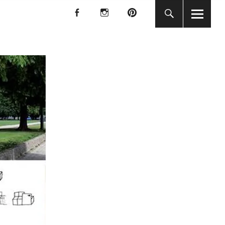
f
I
P
f
I
P
KUNST