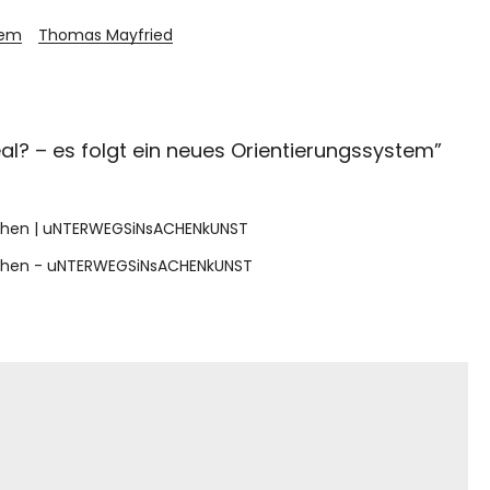
tem
Thomas Mayfried
l? – es folgt ein neues Orientierungssystem
”
nchen | uNTERWEGSiNsACHENkUNST
nchen - uNTERWEGSiNsACHENkUNST