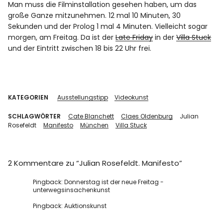
Man muss die Filminstallation gesehen haben, um das
große Ganze mitzunehmen. 12 mal 10 Minuten, 30
Sekunden und der Prolog 1 mal 4 Minuten. Vielleicht sogar
morgen, am Freitag. Da ist der
Late Friday
in der
Villa Stuck
und der Eintritt zwischen 18 bis 22 Uhr frei.
KATEGORIEN
Ausstellungstipp
Videokunst
SCHLAGWÖRTER
Cate Blanchett
Claes Oldenburg
Julian
Rosefeldt
Manifesto
München
Villa Stuck
2 Kommentare zu “
Julian Rosefeldt. Manifesto
”
Pingback:
Donnerstag ist der neue Freitag -
unterwegsinsachenkunst
Pingback:
Auktionskunst