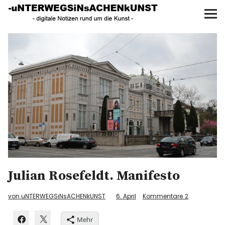
UNTERWEGS IN SACHEN
KUNST
Start
AKTUELLE AUSSTELLUNGEN
KUNSTSPAZIERGÄNGE
ÜBER
UNSER BUCH
Julian Rosefeldt. Manifesto
f
I
P
von uNTERWEGSiNsACHENkUNST
6. April
Kommentare
2
Mehr