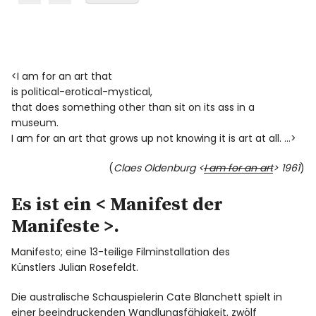
<I am for an art that
is political-erotical-mystical,
that does something other than sit on its ass in a
museum.
I am for an art that grows up not knowing it is art at all. …>
(
Claes Oldenburg <
I am for an art
> 1961
)
Es ist ein < Manifest der
Manifeste >.
Manifesto; eine 13-teilige Filminstallation des
Künstlers Julian Rosefeldt.
Die australische Schauspielerin Cate Blanchett spielt in
einer beeindruckenden Wandlungsfähigkeit, zwölf